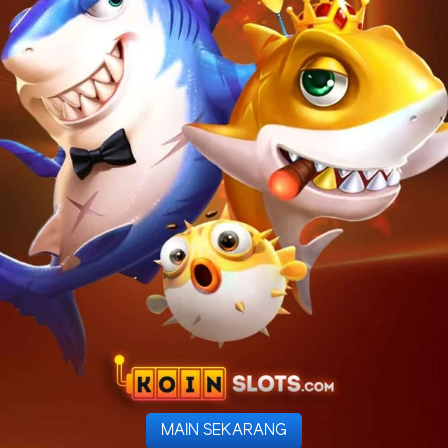
MAIN SEKARANG