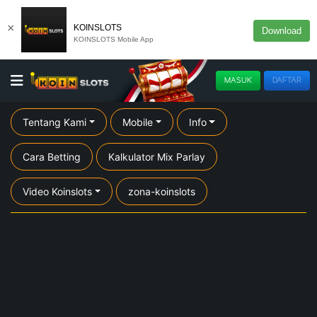
×
KOINSLOTS
Download
KOINSLOTS Mobile App
MASUK
DAFTAR
Tentang Kami
Mobile
Info
Cara Betting
Kalkulator Mix Parlay
Video Koinslots
zona-koinslots