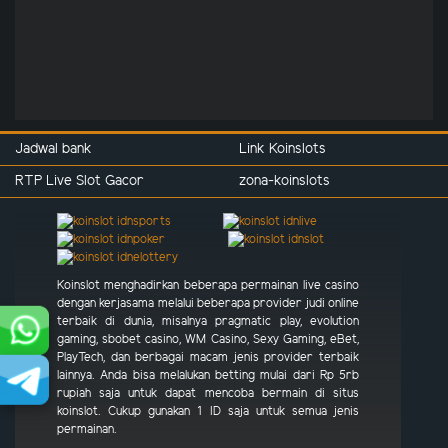
Jadwal bank
Link Koinslots
RTP Live Slot Gacor
zona-koinslots
Koinslot menghadirkan beberapa permainan live casino
dengan kerjasama melalui beberapa provider judi online
terbaik di dunia, misalnya pragmatic play, evolution
gaming, sbobet casino, WM Casino, Sexy Gaming, eBet,
PlayTech, dan berbagai macam jenis provider terbaik
lainnya. Anda bisa melalukan betting mulai dari Rp 5rb
rupiah saja untuk dapat mencoba bermain di situs
koinslot. Cukup gunakan 1 ID saja untuk semua jenis
permainan.