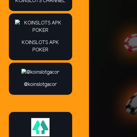
KOINSLOTS CHANNEL
KOINSLOTS APK
POKER
@koinslotgacor