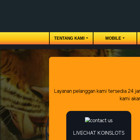
TENTANG KAMI
MOBILE
Layanan pelanggan kami tersedia 24 ja
kami akan
LIVECHAT KOINSLOTS